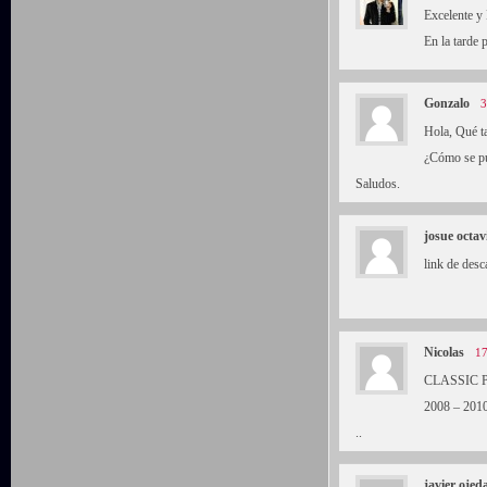
Excelente y
En la tarde
Gonzalo
3
Hola, Qué t
¿Cómo se pu
Saludos.
josue octa
link de desc
Nicolas
17
CLASSIC PR
2008 – 2010
..
javier ojed