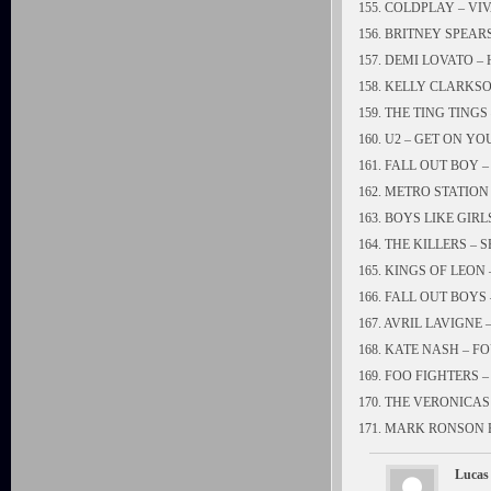
155. COLDPLAY – VI
156. BRITNEY SPEA
157. DEMI LOVATO –
158. KELLY CLARKS
159. THE TING TING
160. U2 – GET ON Y
161. FALL OUT BOY –
162. METRO STATION
163. BOYS LIKE GIR
164. THE KILLERS –
165. KINGS OF LEON 
166. FALL OUT BOY
167. AVRIL LAVIGNE 
168. KATE NASH – 
169. FOO FIGHTERS 
170. THE VERONICA
171. MARK RONSON 
Lucas