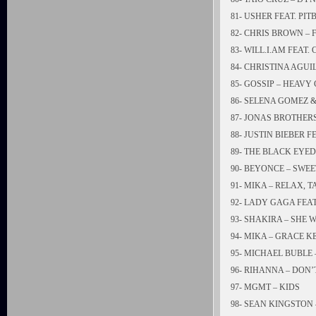
81- USHER FEAT. PIT
82- CHRIS BROWN –
83- WILL.I.AM FEAT
84- CHRISTINA AGU
85- GOSSIP – HEAVY
86- SELENA GOMEZ &
87- JONAS BROTHER
88- JUSTIN BIEBER 
89- THE BLACK EYED
90- BEYONCE – SWE
91- MIKA – RELAX, T
92- LADY GAGA FEA
93- SHAKIRA – SHE 
94- MIKA – GRACE K
95- MICHAEL BUBLE
96- RIHANNA – DON’
97- MGMT – KIDS
98- SEAN KINGSTON 