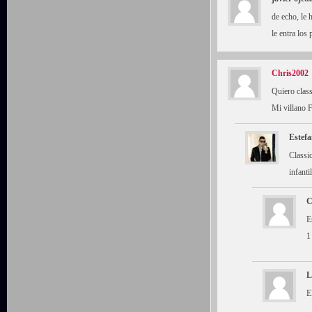
de echo, le 
le entra los
Chris2002
Quiero class
Mi villano 
Estefa
Classi
infanti
C
E
1
L
E