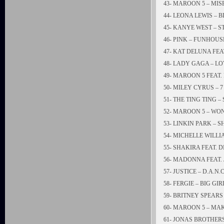
43- MAROON 5 – MIS
44- LEONA LEWIS – 
45- KANYE WEST – 
46- PINK – FUNHOUS
47- KAT DELUNA FE
48- LADY GAGA – 
49- MAROON 5 FEAT.
50- MILEY CYRUS – 
51- THE TING TING 
52- MAROON 5 – WO
53- LINKIN PARK –
54- MICHELLE WILL
55- SHAKIRA FEAT. 
56- MADONNA FEAT.
57- JUSTICE – D.A.N.C
58- FERGIE – BIG GI
59- BRITNEY SPEAR
60- MAROON 5 – M
61- JONAS BROTHER