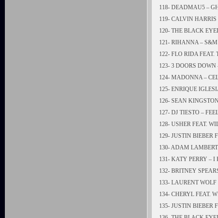
118- DEADMAU5 – G
119- CALVIN HARRIS
120- THE BLACK EYE
121- RIHANNA – S&M
122- FLO RIDA FEAT.
123- 3 DOORS DOWN 
124- MADONNA – CE
125- ENRIQUE IGLESIA
126- SEAN KINGSTON
127- DJ TIESTO – FE
128- USHER FEAT. WI
129- JUSTIN BIEBER
130- ADAM LAMBER
131- KATY PERRY – I
132- BRITNEY SPEAR
133- LAURENT WOLF 
134- CHERYL FEAT. W
135- JUSTIN BIEBER
136- THE BLACK EY