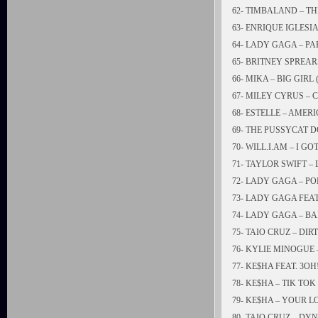
62- TIMBALAND – TH
63- ENRIQUE IGLESI
64- LADY GAGA – PA
65- BRITNEY SPREAR
66- MIKA – BIG GIRL
67- MILEY CYRUS – 
68- ESTELLE – AMER
69- THE PUSSYCAT 
70- WILL.I.AM – I 
71- TAYLOR SWIFT –
72- LADY GAGA – P
73- LADY GAGA FEAT
74- LADY GAGA – 
75- TAIO CRUZ – DIR
76- KYLIE MINOGUE 
77- KE$HA FEAT. 3O
78- KE$HA – TIK TOK
79- KE$HA – YOUR L
80- TAIO CRUZ – DY