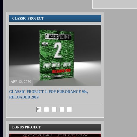
CLASSIC PROJECT
ABR 12, 2020
CLASSIC PROEJCT 2: POP-EURODANCE 90s,
RELOADED 2019
BONUS PROJECT