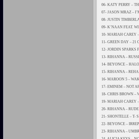
06- KATY PERRY – T
07- JASON MRAZ – I
08- JUSTIN TIMBE
09- K’NAAN FEAT. W
10- MARIAH CAREY
11- GREEN DAY – 21
12- JORDIN SPARKS 
13- RIHANNA – RUS
14- BEYONCE – HAL
15- RIHANNA – REH
16- MAROON 5 – WA
17- EMINEM – NOT A
18- CHRIS BROWN –
19- MARIAH CAREY 
20- RIHANNA – RUD
21- SHONTELLE – T- 
22- BEYONCE – IRR
23- RIHANNA – UMB
24- ALICIA KEYS – N