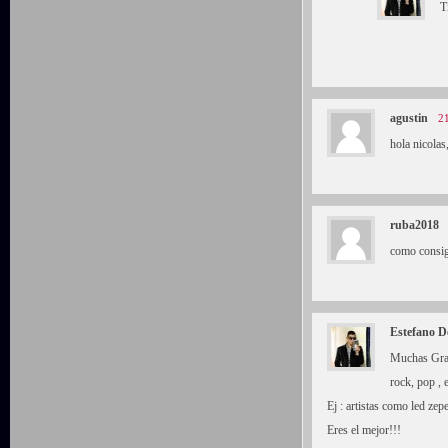
T
agustin
21
hola nicola
ruba2018
como consigo
Estefano D
Muchas Graci
rock, pop , e
Ej : artistas como led ze
Eres el mejor!!!