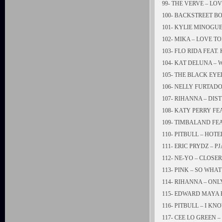
99- THE VERVE – LOV
100- BACKSTREET B
101- KYLIE MINOGU
102- MIKA – LOVE T
103- FLO RIDA FEAT
104- KAT DELUNA – 
105- THE BLACK EY
106- NELLY FURTADO
107- RIHANNA – DIS
108- KATY PERRY F
109- TIMBALAND FEA
110- PITBULL – HOT
111- ERIC PRYDZ – 
112- NE-YO – CLOSER
113- PINK – SO WHAT
114- RIHANNA – ONL
115- EDWARD MAYA F
116- PITBULL – I K
117- CEE LO GREEN 