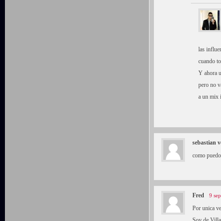
las influ
cuando to
Y ahora u
pero no v
a un mix i
sebastian 
como puedo 
Fred
9 se
Por unica v
Soy de Vill