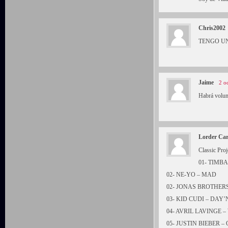
Chris2002
TENGO UN
Jaime
2 o
Habrá volum
Lorder Car
Classic Pro
01- TIMB
02- NE-YO – MAD
02- JONAS BROTHER
03- KID CUDI – DAY’
04- AVRIL LAVINGE 
05- JUSTIN BIEBER –