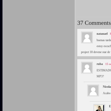
37 Comments
natanael
buenas tarde
estoy escuch
project 18 devene star d
ruba
15 o
ESTIMADO
MP3?
Nicola
Acabo 
E