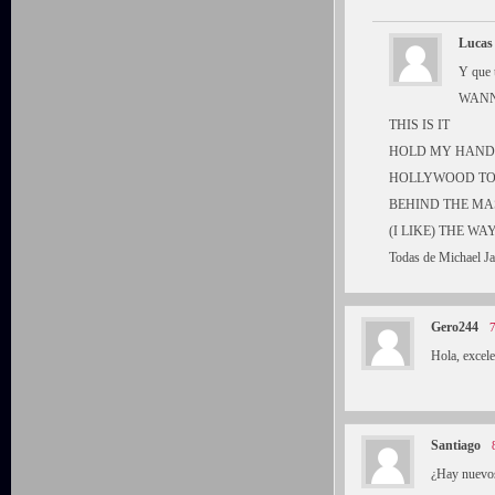
Lucas
Y que 
WANN
THIS IS IT
HOLD MY HAND
HOLLYWOOD TO
BEHIND THE M
(I LIKE) THE W
Todas de Michael Ja
Gero244
7
Hola, excele
Santiago
¿Hay nuevos