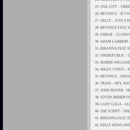
25- OWL CITY – FIRE
26- BEYONCE – IF I 
27- NELLY – JUST A
28- BEYONCE FEAT. 
29- FERGIE – CLUMS
30- ADAM LAMBERT
31- RIHANNA FEAT. 
32- ONEREPUBLIC – 
33- ROBBIE WILLIAM
34- MILEY CYRUS – P
35- BEYONCE – SING
36- TRAIN – HEY, SO
37- JOHN MAYER – 
38- JUSTIN BIEBER 
39- LADY GAGA – A
40- THE SCRIPT – 
41- RIHANNA FEAT.
42- KELLY ROWLAN