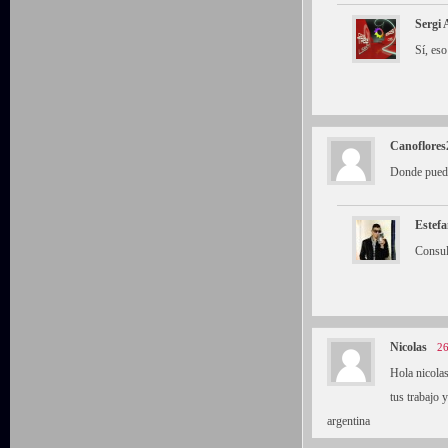
Sergi
Sí, es
Canoflores
Donde puedo
Estefa
Consul
Nicolas
26
Hola nicola
tus trabajo 
argentina