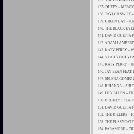
137- DUFFY – MERCY
138. TAYLOR SWIFT
139. GREEN DAY – 
140. THE BLACK EY
141. DAVID GUETTA
142. ADAM LAMBERT 
143. KATY PERRY – 
144. YEAH YEAH YE
145. KATY PERRY – 
146. JAY SEAN FEAT
147. SELENA GOMEZ
148. RIHANNA – SHU
149. LILY ALLEN – T
150. BRITNEY SPEARS
151. DAVID GUETTA 
152. THE KILLERS –
153. THE PUSSYCAT 
154. PARAMORE – C