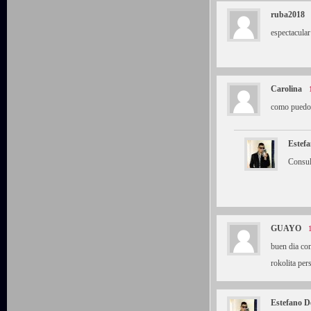
ruba2018
espectacular
Carolina
como puedo 
Estefa
Consul
GUAYO
buen dia co
rokolita per
Estefano D