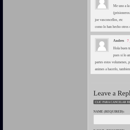
Me uno a la 
(prisioneros
joe vasconcellos, etc
como lo han hecho otros 
Andres
7 
Hola buen tr
pues si lo a
partes estos volumenes, p
animes a hacerlo, tambie
Leave a Rep
CLIC PARA CANCELAR R
NAME (REQUIRED):