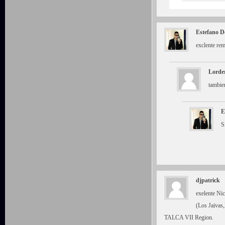
Estefano D
exclente rem
Lorde
tambien
E
S
djpatrick
exelente Ni
(Los Jaivas
TALCA VII Region.