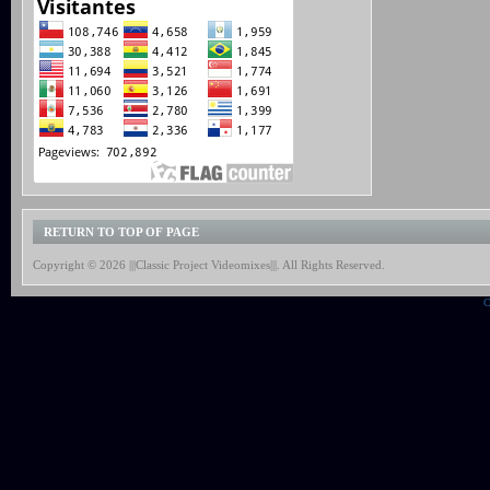
RETURN TO TOP OF PAGE
Copyright © 2026 |||Classic Project Videomixes|||. All Rights Reserved.
C