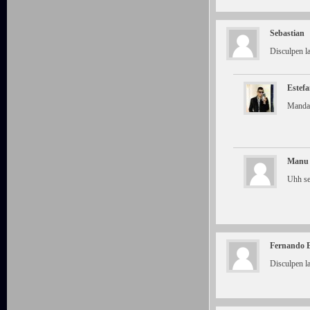
Sebastian
Disculpen l
Estefa
Mandal
Manu
Uhh se
Fernando E
Disculpen l