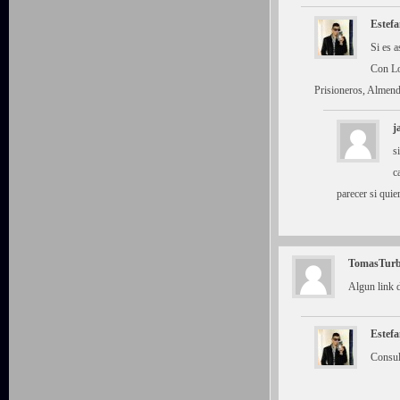
Estefa
Si es 
Con Lo
Prisioneros, Almend
j
s
c
parecer si qui
TomasTur
Algun link 
Estefa
Consult