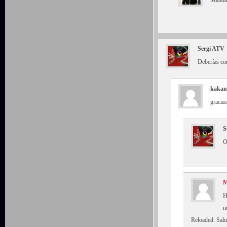
Mandal
Sergi ATV
Deberías cor
kakam
gracia
S
O
M
H
n
Reloaded. Sal