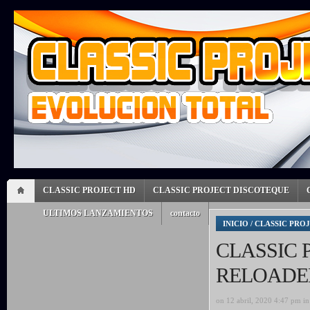
CLASSIC PROJECT HD
CLASSIC PROJECT DISCOTEQUE
ULTIMOS LANZAMIENTOS
contacto
INICIO
/
CLASSIC PRO
CLASSIC 
RELOADED
on 12 abril, 2020 4:47 pm i