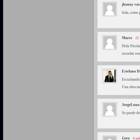
jhonny vas
hola, como p
Marco
22
Hola Nicola
recordar es
Estefano D
Escuchandol
Una obra ma
JorgeLuna
Se puede de
Gero
4 ju