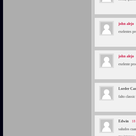
john alejo
exelentes p
john alejo
exelente pr
Lorder Car
falto classi
Edwin
18
saludos cuan