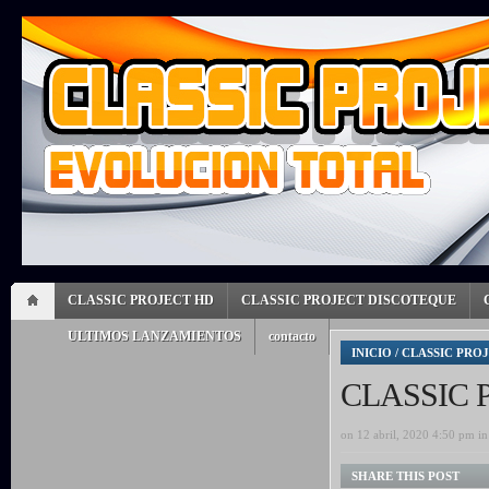
CLASSIC PROJECT HD
CLASSIC PROJECT DISCOTEQUE
ULTIMOS LANZAMIENTOS
contacto
INICIO
/
CLASSIC PRO
CLASSIC P
on 12 abril, 2020 4:50 pm i
SHARE THIS POST