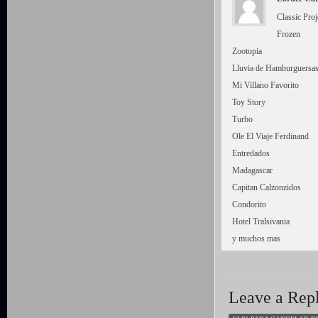
Classic Proj
Frozen
Zootopia
Lluvia de Hamburguersa
Mi Villano Favorito
Toy Story
Turbo
Ole El Viaje Ferdinand
Entredados
Madagascar
Capitan Calzonzidos
Condorito
Hotel Tralsivania
y muchos mas
Leave a Rep