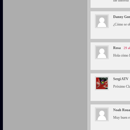
me interesa
Danny Gon
¿Cómo se ob
Rosa
29 a
Hola cómo lo
Sergi ATV
Próximo Cla
Noah Rou
Muy buen en