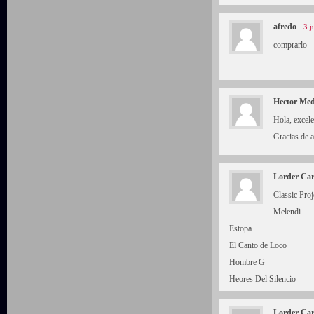
afredo
3 j
comprarlo
Hector Me
Hola, excel
Gracias de 
Lorder Car
Classic Pro
Melendi
Estopa
El Canto de Loco
Hombre G
Heores Del Silencio
Lorder Car