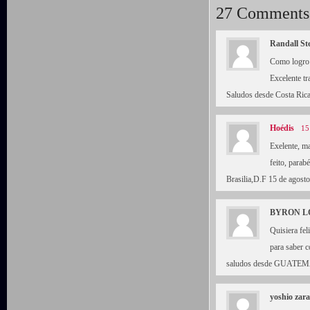
27 Comments
Randall St
Como logro 
Excelente tr
Saludos desde Costa Rica
Hoédis
15
Exelente, m
feito, parab
Brasilia,D.F 15 de agos
BYRON L
Quisiera fel
para saber c
saludos desde GUATE
yoshio zara