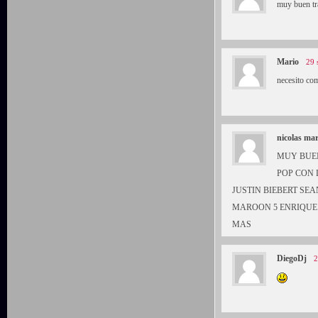
muy buen tra
Mario
29 
necesito com
nicolas mar
MUY BUEN
POP CON 
JUSTIN BIEBERT SE
MAROON 5 ENRIQUE 
MAS
DiegoDj
2