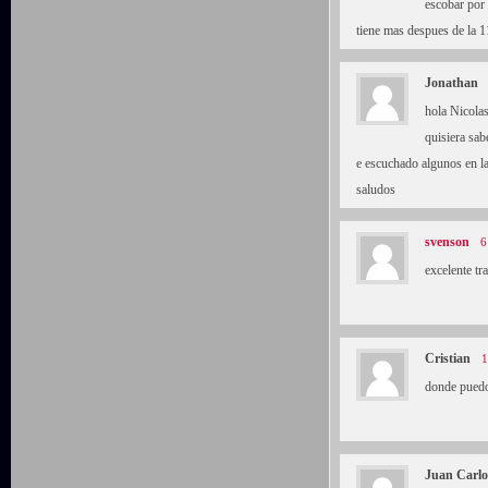
escobar por 
tiene mas despues de la 1
Jonathan
hola Nicola
quisiera sa
e escuchado algunos en la
saludos
svenson
6
excelente tr
Cristian
1
donde puedo
Juan Carlo