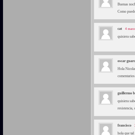
Buenas noc
Como puedo 
cat
4 marz
quisiera sab
oscar guar
Hola Nicolas
comentarios
guillermo b
quisiera sa
resistenc
francisco
hola que tal