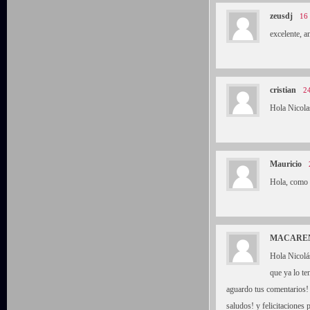
zeusdj
16 
excelente,
cristian
24
Hola Nicolas
Mauricio
Hola, como 
MACARE
Hola Nicolá
que ya lo te
aguardo tus comentarios!
saludos! y felicitaciones p