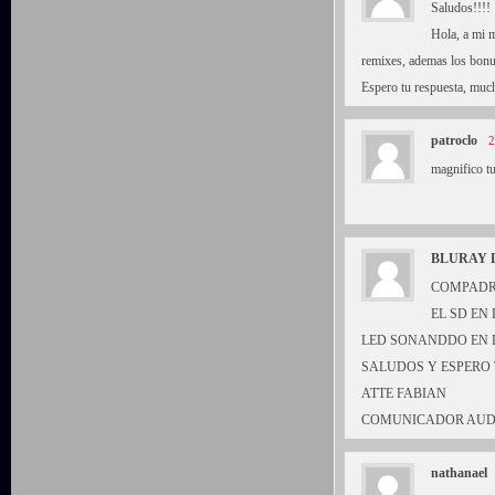
Saludos!!!!
Hola, a mi m
remixes, ademas los bonus
Espero tu respuesta, much
patroclo
2
magnifico tu
BLURAY 
COMPADRE
EL SD EN
LED SONANDDO EN D
SALUDOS Y ESPERO 
ATTE FABIAN
COMUNICADOR AUDI
nathanael