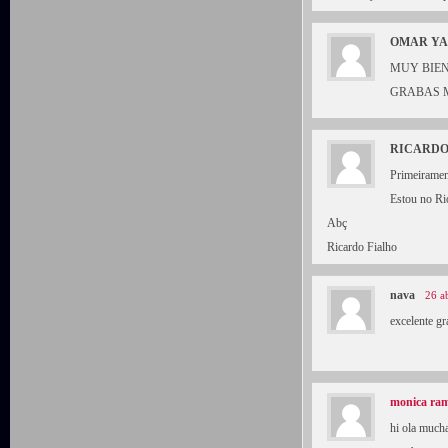
OMAR Y
MUY BIEN
GRABAS M
RICARDO
Primeirament
Estou no Rio
Abç
Ricardo Fialho
nava
26 a
excelente g
monica ram
hi ola mucha