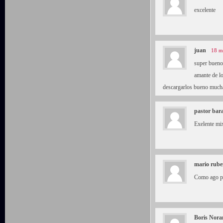
excelente
juan
18 m
super bueno
amante de lo
descargarlos bueno muchas
pastor bar
Exelente mix
mario rube
Como ago pa
Boris Nor