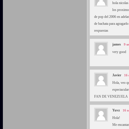
hola nicolas
los proximos
de pop del 2006 en adelan
de bachata para agragarlo
respuestas
james
9 s
very good
Javier
16 
Hola, veo q
espectacular
FAN DE VENEZUELA
Yuvz
16 n
Hola!
Me encantan