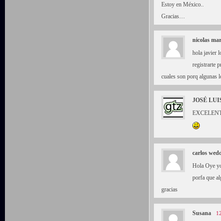
Estoy en México..
Gracias…
nicolas mar
hola javier 
registrarte 
cuales son porq algunas l
JOSÉ LUI
EXCELENTE 
carlos wed
Hola Oye yo
porfa que a
gracias
Susana
12