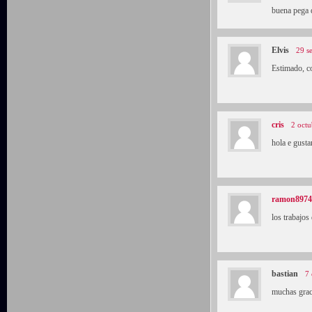
buena pega 
Elvis
29 s
Estimado, c
cris
2 octu
hola e gusta
ramon8974
los trabajos
bastian
7 
muchas grac