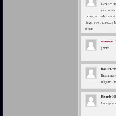
Debe ser inc
ya te lo ha
trabajo tuyo o de tus am
ningún otro trabajo… y 
abrazo.
mauricio
gracias
Raul Preci
Buena musica
relajante. 
Ricardo H
Como puedo 