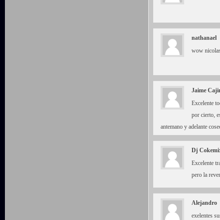
nathanael
wow nicolas
Jaime Caji
Excelente to
por cierto, 
antemano y adelante cose
Dj Cokemi
Excelente t
pero la reve
Alejandro
exelentes su