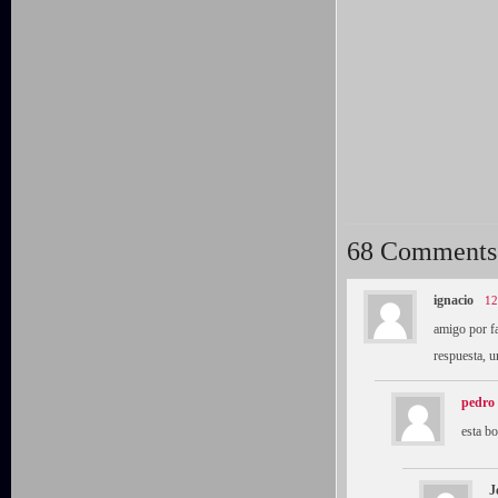
68 Comments
ignacio
12
amigo por fa
respuesta, u
pedro
esta bo
J