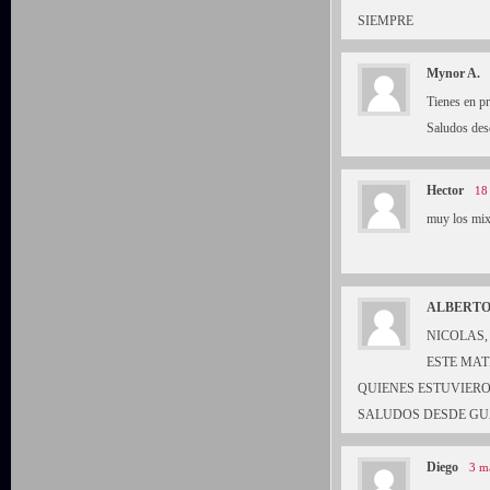
SIEMPRE
Mynor A.
Tienes en p
Saludos des
Hector
18
muy los mixe
ALBERT
NICOLAS,
ESTE MAT
QUIENES ESTUVIER
SALUDOS DESDE GU
Diego
3 m