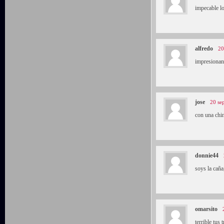
impecable l
alfredo
20
impresionan
jose
20 se
con una chin
donnie44
soys la caña
omarsito
terrible tus