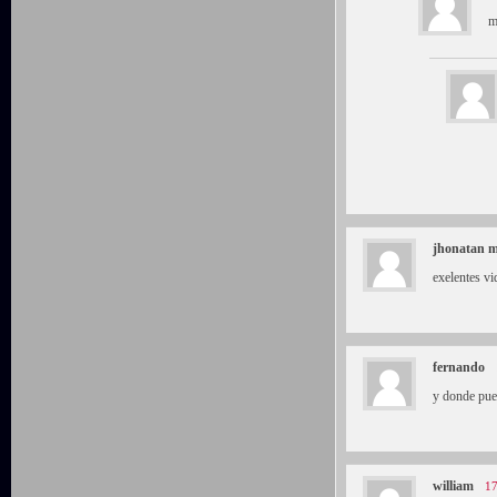
m
jhonatan m
exelentes vi
fernando
y donde pue
william
17