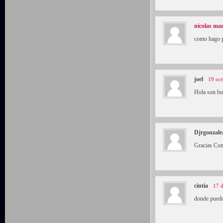
nicolas mar
como hago pa
joel
19 oct
Hola son bu
Djrgonzale
Gracias Com
cintia
17 d
donde puedo