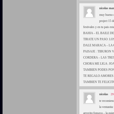
nicolas mar
muy bueno el
project 15 d
festivales y en tu pais 
BAHIA – EL BAILE D
TIRATE UN PASO: L
DALE MARACA – LA 
PAISAJE : TIBURON
CORDERA – LAS TRE
CHORA ME LIGA: JO
TAMBIEN PODES PON
TE REGALO AMORES 
TAMBIEN TE FELICI
nicolas
29
te recomiend
la ventanita
arroyito:fonseca – la quie