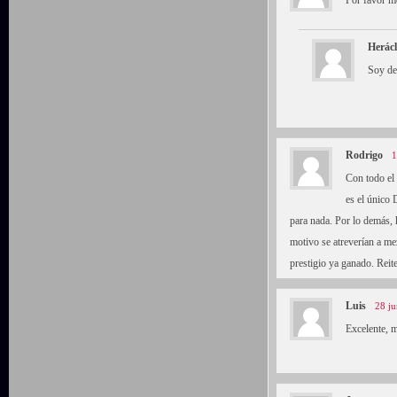
Herácl
Soy de
Rodrigo
1
Con todo el
es el único 
para nada. Por lo demás, 
motivo se atreverían a mez
prestigio ya ganado. Reite
Luis
28 ju
Excelente, 