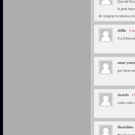
Que tal Nic
la gran mayo
de comprar tu música a tr
abilio
5 ma
d q forma pu
omar yane
por favor 
ricardo
13
como coño s
Heráclides
Por favor m