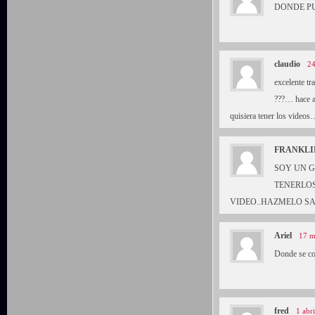
DONDE P
claudio
24
excelente tr
???… hace a
quisiera tener los video
FRANKLI
SOY UN 
TENERLOS
VIDEO..HAZMELO S
Ariel
17 m
Donde se co
fred
1 abr