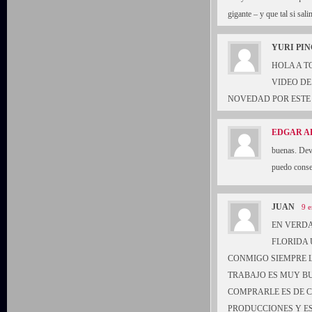
gigante – y que tal si sali
YURI PI
HOLA A 
VIDEO DE
NOVEDAD POR ESTE
EDGAR 
buenas. Dev
puedo conseg
JUAN
9 e
EN VERDA
FLORIDA 
CONMIGO SIEMPRE L
TRABAJO ES MUY B
COMPRARLE ES DE 
PRODUCCIONES Y ES