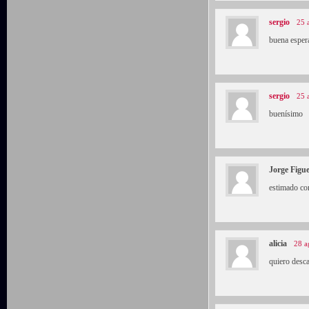
sergio
25 
buena esper
sergio
25 
buenísimo
Jorge Figu
estimado co
alicia
28 a
quiero desc