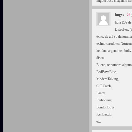
miguel bose chayanne mic
hugxs
26 
hola DJs de
DiscoFox (80
éxito, de ahí su denomina
techno creado en Norteame
los fans argentinos, boliv
disco.
Bueno, te nombro algunos 
BadBoysBlue,
ModernTalking,
C.C.Catch,
Fancy,
Radiorama,
LondonBoys,
KenLaszlo,
etc.