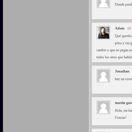
Donde puedo
Adam
14 
Qué queréis
prisa y sin
cambio o que no pegan un
todos los otros que habéi
Jonathan
hay un error
martin gar
Hola, me ha
Gracias!