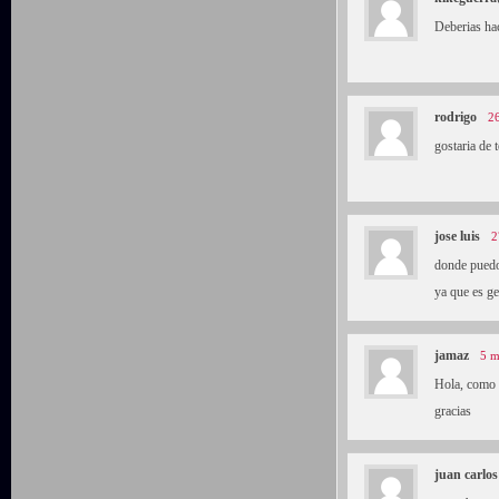
Deberias ha
rodrigo
26
gostaria de 
jose luis
2
donde puedo 
ya que es ge
jamaz
5 m
Hola, como p
gracias
juan carlos