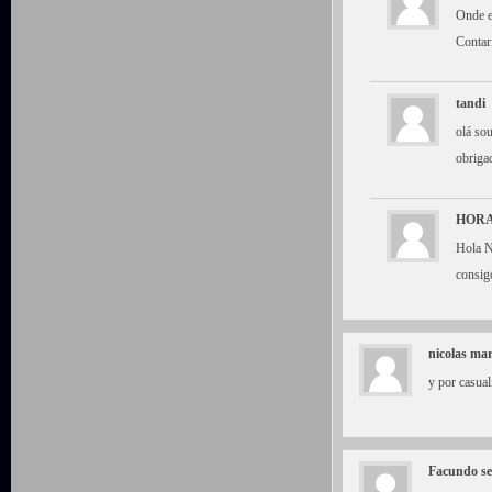
Onde e
Contar
tandi
olá so
obriga
HORA
Hola N
consig
nicolas mar
y por casual
Facundo se