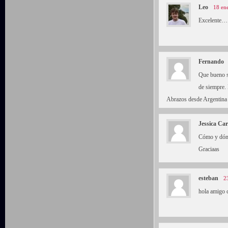
Leo
18 en
Excelente….
Fernando
Que bueno s
de siempre. 
Abrazos desde Argentina
Jessica Ca
Cómo y dónd
Graciaas
esteban
2
hola amigo c