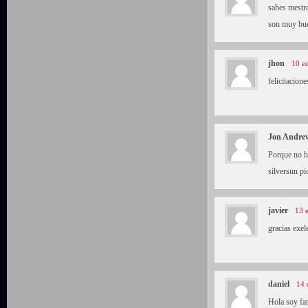
sabes mestro
son muy bue
jhon
10 e
felicitacion
Jon Andre
Porque no ha
silversun pi
javier
13 
gracias exel
daniel
14 
Hola soy fan