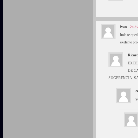
ivan
24 di
hola te qued
exelente pr
Ricar
EXCE
DE C
SUGERENCIA. S
e
y