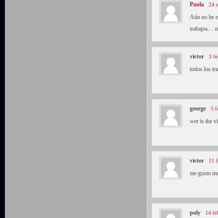
Paula
24 
Aún no he e
trabajos… mi
victor
3 f
todos los tr
george
5 f
wer is the v
victor
11 
me gusto muc
poly
14 fe