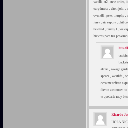
vanilli , u2 , new order
eurythmics , elton john , s
overkill , peter murphy , 
ferry , air supply , phil co
beloved , timmy t , joe es
hicieras para tus proximos
luis al
tambie
backstr
alexia , savage garde
spears , westlife , 
ocea me refiero a qu
dieron a conocer no 
te quedaria muy bi
Ricardo Jo
HOLA NIC