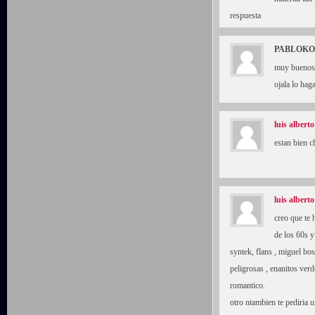
respuesta
PABLOKO
muy buenos 
ojala lo hag
luis alberto
estan bien 
luis alberto
creo que te 
de los 60s y
syntek, flans , miguel bos
peligrosas , enanitos ver
romantico.
otro ntambien te pediria u