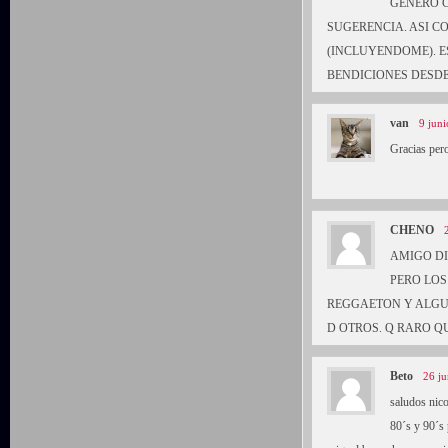
GENERO C
SUGERENCIA. ASI C
(INCLUYENDOME). E
BENDICIONES DESDE
van
9 juni
Gracias per
CHENO
AMIGO DI
PERO LOS
REGGAETON Y ALGUN
D OTROS. Q RARO Q
Beto
26 ju
saludos nic
80´s y 90´s