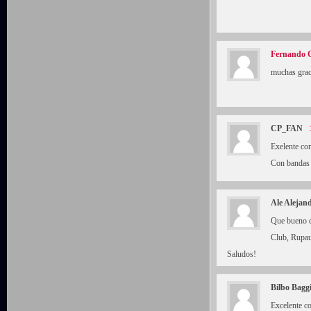
Fernando C
muchas graci
CP_FAN
Exelente com
Con bandas 
Ale Alejan
Que bueno q
Club, Rupau
Saludos!
Bilbo Bagg
Excelente 