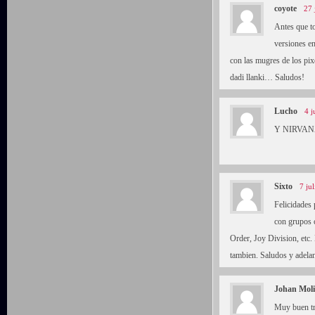
coyote
27 
Antes que t
versiones e
con las mugres de los pixe
dadi llanki… Saludos!
Lucho
4 j
Y NIRVANA!
Sixto
7 ju
Felicidades 
con grupos
Order, Joy Division, etc.
tambien. Saludos y adelan
Johan Mol
Muy buen tr