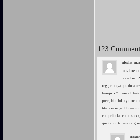
123 Comment
nicolas mar
muy buenooo 
pop-dance 2
reggaeton ya que durante
boriquas !!! como la fac
pose, bien loko y mucho t
titanic-armageddon-la so
con peliculas como shrek, 
que tienen temas que gana
mauri