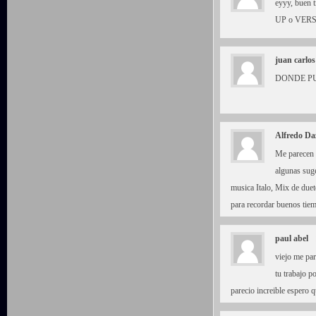
eyyy, buen t
UP o VER
juan carlos
DONDE PU
Alfredo Da
Me parecen t
algunas suge
musica Italo, Mix de duet
para recordar buenos tie
paul abel
viejo me pa
tu trabajo p
parecio increible espero 