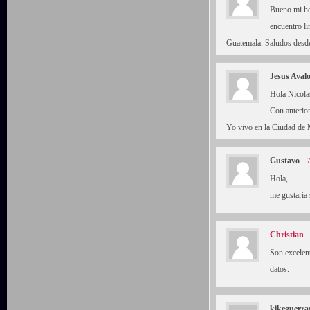
Bueno mi he
encuentro li
Guatemala. Saludos desde 
Jesus Aval
Hola Nicolas
Con anterio
Yo vivo en la Ciudad de 
Gustavo
7
Hola,
me gustaría 
Christian
Son excelen
datos.
kikeguerr