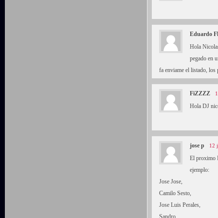
Eduardo F
Hola Nicola
pegado en un
fa enviame el listado, lo
FiZZZZ
1
Hola DJ nico
jose p
12 
El proximo 
ejemplo:
Jose Jose,
Camilo Sesto,
Jose Luis Perales,
Sandro,