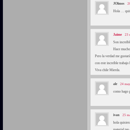
JOlmos
2
Hola … quis
Jaime
23 
Son increíb
Hace muchos
Pero la verdad me gustarí
con este increíble trabajo
Viva chile Mierda.
ale
24 may
como hago p
ivan
25 ma
hola quisier
material ta