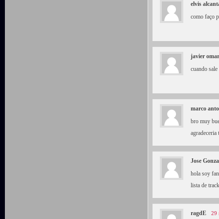
elvis alcan
como faço p
javier omar
cuando sale 
marco anto
bro muy bue
agradeceria 
Jose Gonza
hola soy fan
lista de tr
ragdE
29 