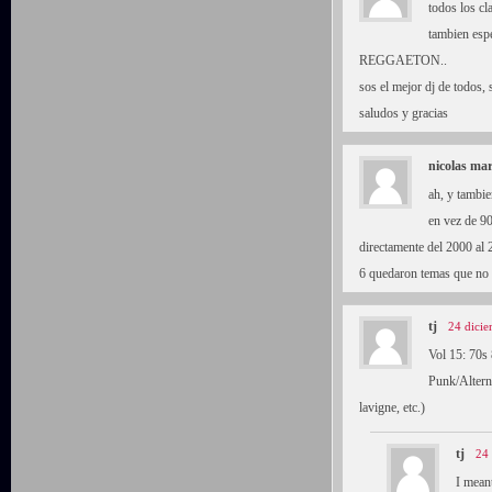
todos los cl
tambien esp
REGGAETON..
sos el mejor dj de todos, 
saludos y gracias
nicolas mar
ah, y tambie
en vez de 90
directamente del 2000 al 
6 quedaron temas que no 
tj
24 dicie
Vol 15: 70s
Punk/Alterna
lavigne, etc.)
tj
24 
I meant