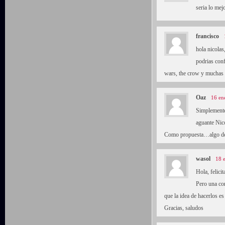
seria lo mej
francisco
hola nicolas
podrias con
wars, the crow y mucha
Oaz
16 en
Simplemente
aguante Nic
Como propuesta…algo de 
wasol
18 
Hola, felicit
Pero una co
que la idea de hacerlos e
Gracias, saludos