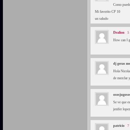
Como puedo
Mi favorito CP 10
un saludo
Dralion
5
How can I g
dj geras me
Hola Nicolas
de mezclar 
ososjugoso
Se ve que es
jenifer lope
patricio
7