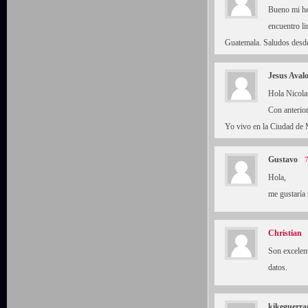
Bueno mi he
encuentro li
Guatemala. Saludos desde 
Jesus Aval
Hola Nicolas
Con anterio
Yo vivo en la Ciudad de 
Gustavo
7
Hola,
me gustaría 
Christian
Son excelen
datos.
kikeguerr