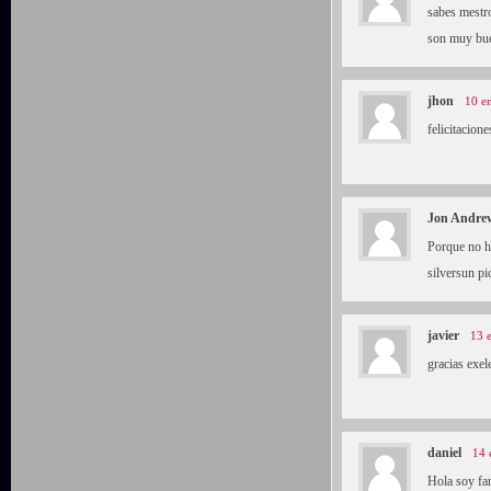
sabes mestro
son muy bue
jhon
10 e
felicitacion
Jon Andre
Porque no ha
silversun pi
javier
13 
gracias exel
daniel
14 
Hola soy fan