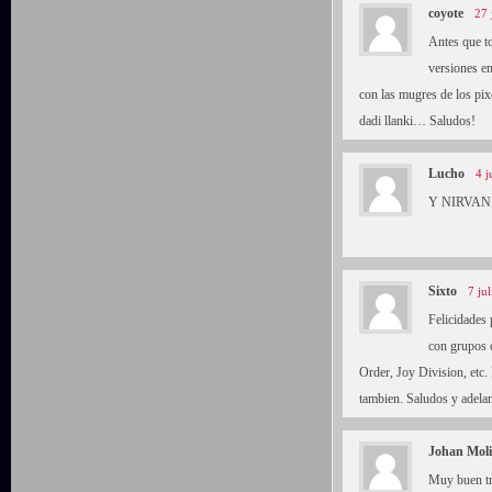
coyote
27 
Antes que t
versiones e
con las mugres de los pixe
dadi llanki… Saludos!
Lucho
4 j
Y NIRVANA!
Sixto
7 ju
Felicidades 
con grupos
Order, Joy Division, etc.
tambien. Saludos y adelan
Johan Mol
Muy buen tr