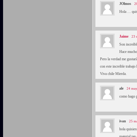
JOlmos
2
Hola … quis
Jaime
23 
Son increíb
Hace muchos
Pero la verdad me gustarí
con este increíble trabajo
Viva chile Mierda.
ale
24 may
como hago p
ivan
25 ma
hola quisier
material ta