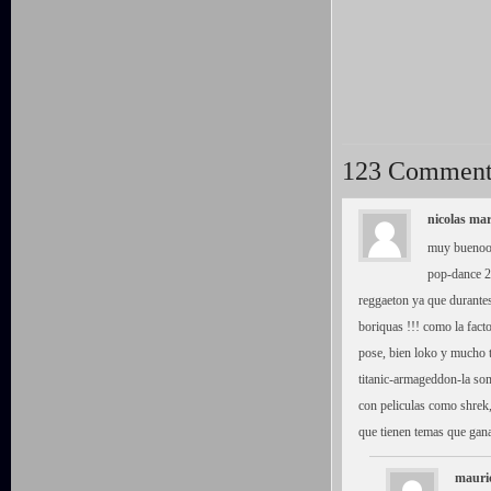
123 Comment
nicolas mar
muy buenooo 
pop-dance 2
reggaeton ya que durante
boriquas !!! como la fac
pose, bien loko y mucho t
titanic-armageddon-la so
con peliculas como shrek, 
que tienen temas que gana
mauri