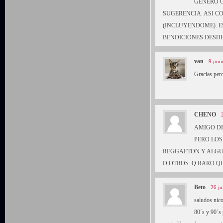
GENERO C
SUGERENCIA. ASI C
(INCLUYENDOME). E
BENDICIONES DESDE
van
9 juni
Gracias per
CHENO
AMIGO DI
PERO LOS
REGGAETON Y ALGUN
D OTROS. Q RARO Q
Beto
26 ju
saludos nic
80´s y 90´s