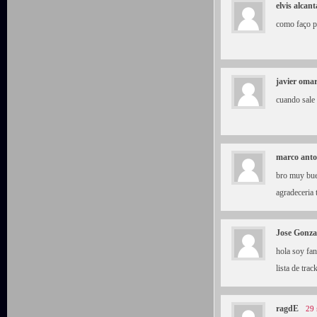
elvis alcan
como faço p
javier omar
cuando sale 
marco anto
bro muy bue
agradeceria 
Jose Gonza
hola soy fan
lista de tr
ragdE
29 