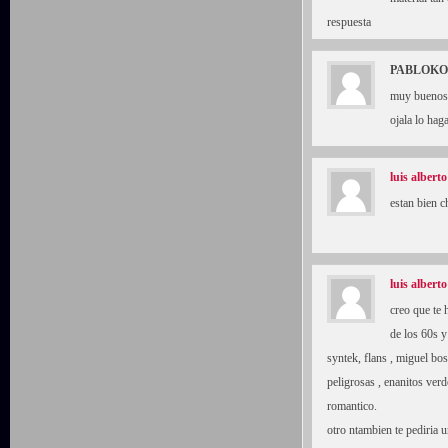
respuesta
PABLOKO
muy buenos 
ojala lo hag
luis alberto
estan bien 
luis alberto
creo que te 
de los 60s y
syntek, flans , miguel bos
peligrosas , enanitos ver
romantico.
otro ntambien te pediria u