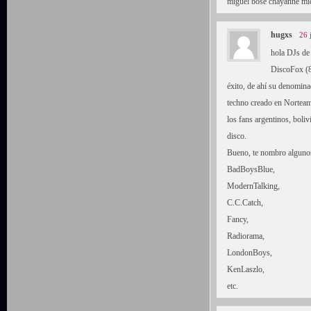
miguel bose chayanne mic
hugxs
26 
hola DJs de
DiscoFox (80
éxito, de ahí su denomina
techno creado en Norteame
los fans argentinos, boliv
disco.
Bueno, te nombro algunos 
BadBoysBlue,
ModernTalking,
C.C.Catch,
Fancy,
Radiorama,
LondonBoys,
KenLaszlo,
etc.