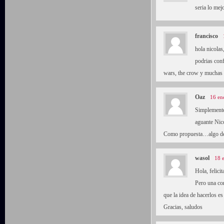
seria lo mej
francisco
hola nicolas
podrias con
wars, the crow y mucha
Oaz
16 en
Simplemente
aguante Nic
Como propuesta…algo de 
wasol
18 
Hola, felicit
Pero una co
que la idea de hacerlos e
Gracias, saludos