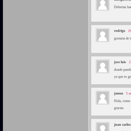
Deberias ha
rodrigo
26
gostaria de 
jose luis
2
donde puedo 
ya que es ge
jamaz
5 m
Hola, como p
gracias
juan carlos