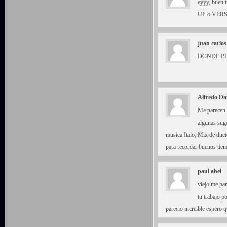
eyyy, buen t
UP o VER
juan carlos
DONDE PU
Alfredo Da
Me parecen t
algunas suge
musica Italo, Mix de duet
para recordar buenos tie
paul abel
viejo me pa
tu trabajo p
parecio increible espero 