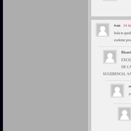
ivan
24 di
hola te qued
exelente pr
Ricar
EXCE
DE C
SUGERENCIA. S
e
y