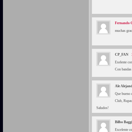
Fernando C
muchas graci
CP_FAN
Exelente com
Con bandas 
Ale Alejan
Que bueno q
Club, Rupau
Saludos!
Bilbo Bagg
Excelente 