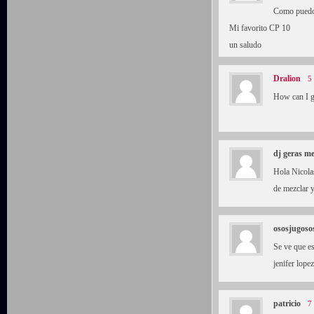
Como puedo
Mi favorito CP 10
un saludo
Dralion
5
How can I g
dj geras me
Hola Nicolas
de mezclar 
ososjugoso
Se ve que es
jenifer lope
patricio
7