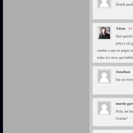
Donde puedo
Adam
14 
Qué queréis
prisa y sin
cambio o que no pegan un
todos los otros que habéi
Jonathan
hay un error
martin gar
Hola, me ha
Gracias!