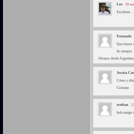
Leo
18 en
Excelente….
Fernando
Que bueno s
de siempre. 
Abrazos desde Argentina
Jessica Ca
Cómo y dónd
Graciaas
esteban
2
hola amigo c