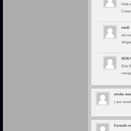
Onde e
Contar
tandi
olá so
obriga
HORA
Hola N
consig
nicolas mar
y por casual
Facundo se