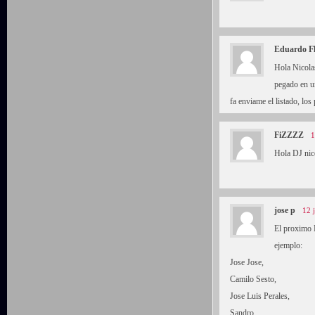
Eduardo F
Hola Nicola
pegado en un
fa enviame el listado, lo
FiZZZZ
1
Hola DJ nico
jose p
12 
El proximo 
ejemplo:
Jose Jose,
Camilo Sesto,
Jose Luis Perales,
Sandro,