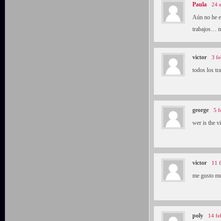
Paula
24 
Aún no he e
trabajos… mi
victor
3 f
todos los tr
george
5 f
wer is the v
victor
11 
me gusto muc
poly
14 fe