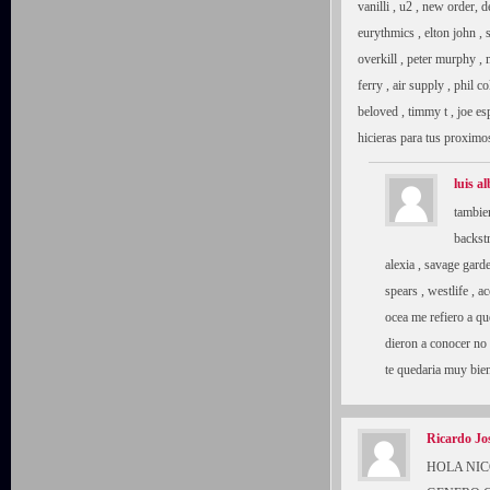
vanilli , u2 , new order
eurythmics , elton john , s
overkill , peter murphy , 
ferry , air supply , phil co
beloved , timmy t , joe es
hicieras para tus proximos
luis al
tambie
backstr
alexia , savage garde
spears , westlife , 
ocea me refiero a qu
dieron a conocer no 
te quedaria muy bi
Ricardo Jo
HOLA NIC