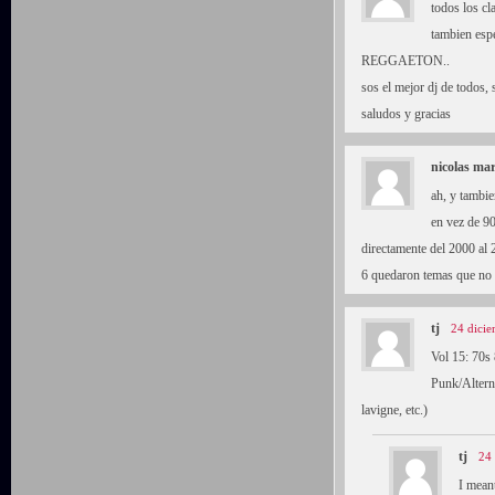
todos los cl
tambien esp
REGGAETON..
sos el mejor dj de todos, 
saludos y gracias
nicolas mar
ah, y tambie
en vez de 90
directamente del 2000 al 
6 quedaron temas que no 
tj
24 dicie
Vol 15: 70s
Punk/Alterna
lavigne, etc.)
tj
24 
I meant