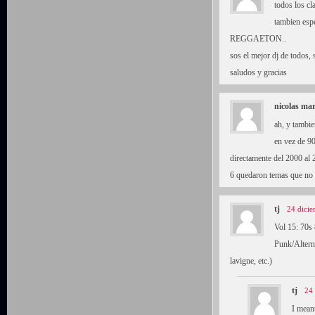
todos los cl
tambien esp
REGGAETON..
sos el mejor dj de todos, 
saludos y gracias
nicolas mar
ah, y tambie
en vez de 90
directamente del 2000 al 
6 quedaron temas que no 
tj
24 dicie
Vol 15: 70s
Punk/Alterna
lavigne, etc.)
tj
24 
I meant