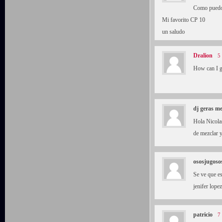
Como puedo
Mi favorito CP 10
un saludo
Dralion
5
How can I g
dj geras me
Hola Nicolas
de mezclar 
ososjugoso
Se ve que es
jenifer lope
patricio
7