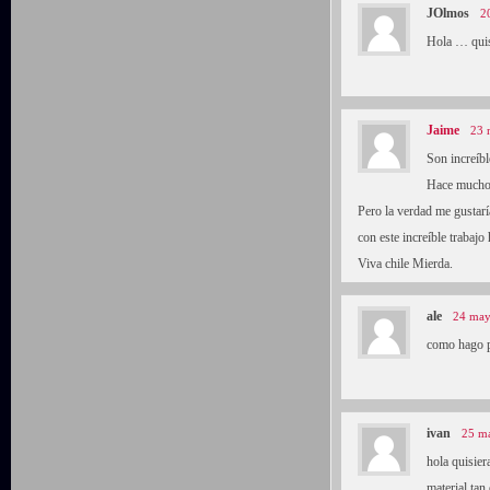
JOlmos
2
Hola … quis
Jaime
23 
Son increíb
Hace muchos
Pero la verdad me gustarí
con este increíble trabajo
Viva chile Mierda.
ale
24 may
como hago p
ivan
25 ma
hola quisier
material ta