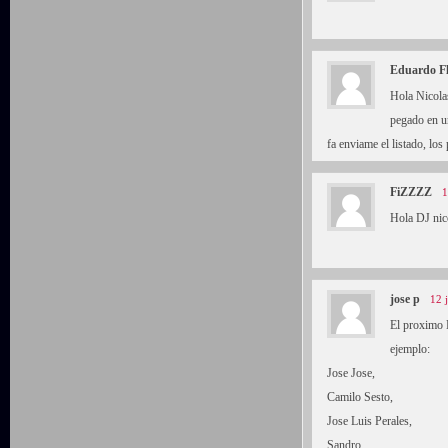
Eduardo F
Hola Nicola
pegado en un
fa enviame el listado, lo
FiZZZZ
1
Hola DJ nico
jose p
12 
El proximo 
ejemplo:
Jose Jose,
Camilo Sesto,
Jose Luis Perales,
Sandro,