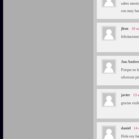
sabes mestro
son muy bue
jhon
10 e
felicitacion
Jon Andre
Porque no ha
silversun pi
javier
13 
gracias exel
daniel
14 
Hola soy fan