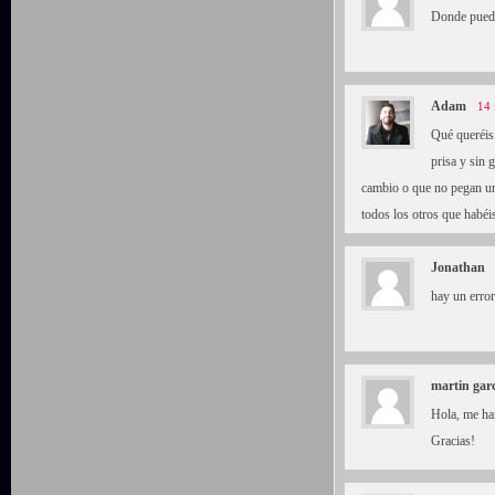
Donde puedo
Adam
14 
Qué queréis
prisa y sin
cambio o que no pegan un
todos los otros que habéi
Jonathan
hay un error
martin gar
Hola, me ha
Gracias!