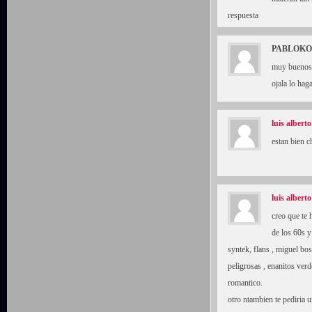
respuesta
PABLOKO
muy buenos 
ojala lo hag
luis alberto
estan bien 
luis alberto
creo que te 
de los 60s y
syntek, flans , miguel bos
peligrosas , enanitos ver
romantico.
otro ntambien te pediria u