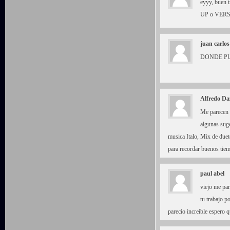
eyyy, buen t
UP o VER
juan carlos
DONDE PU
Alfredo Da
Me parecen t
algunas suge
musica Italo, Mix de duet
para recordar buenos tie
paul abel
viejo me pa
tu trabajo p
parecio increible espero 