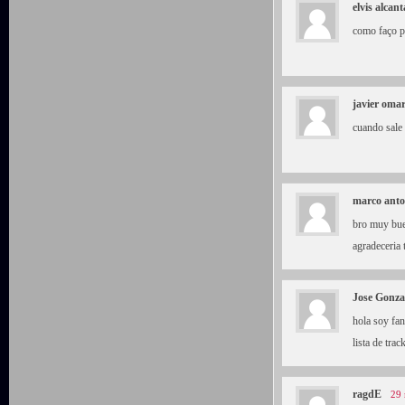
elvis alcan
como faço p
javier omar
cuando sale 
marco anto
bro muy bue
agradeceria 
Jose Gonza
hola soy fan
lista de tr
ragdE
29 