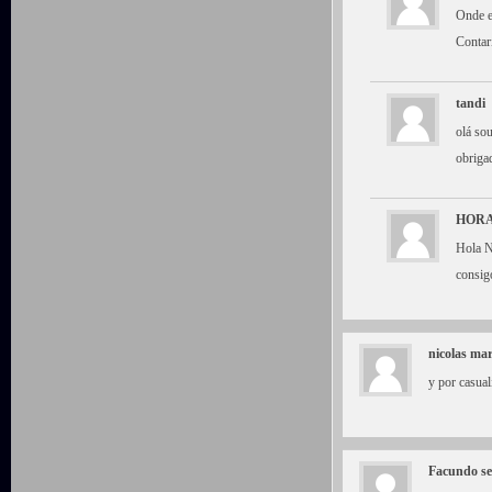
Onde e
Contar
tandi
olá so
obriga
HORA
Hola N
consig
nicolas mar
y por casual
Facundo se