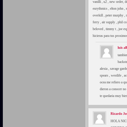
vanilli , u2 , new order
eurythmics , elton john , s
overkill , peter murphy , 
ferry , air supply , phil co
beloved , timmy t , joe es
hicieras para tus proximos
luis al
tambie
backstr
alexia , savage garde
spears , westlife , 
ocea me refiero a qu
dieron a conocer no 
te quedaria muy bi
Ricardo Jo
HOLA NIC