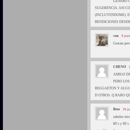
GENERO C
SUGERENCIA. ASI C
(INCLUYENDOME). E
BENDICIONES DESDE
van
9 juni
Gracias per
CHENO
AMIGO DI
PERO LOS
REGGAETON Y ALGUN
D OTROS. Q RARO Q
Beto
26 ju
saludos nic
80´s y 90´s