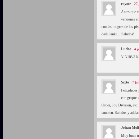
coyote
27 
Antes que t
versiones e
con las mugres de los pixe
dadi llanki… Saludos!
Lucho
4 j
Y NIRVANA!
Sixto
7 ju
Felicidades 
con grupos
Order, Joy Division, etc.
tambien. Saludos y adelan
Johan Mol
Muy buen tr