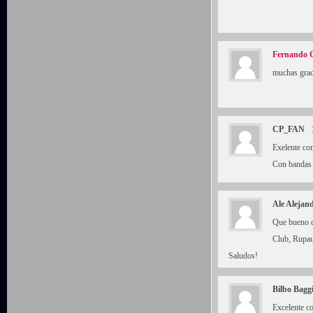
Fernando C
muchas graci
CP_FAN
Exelente com
Con bandas 
Ale Alejan
Que bueno q
Club, Rupau
Saludos!
Bilbo Bagg
Excelente 