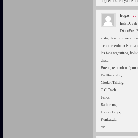
miguel bose chayanne mic
hugxs
26 
hola DJs de
DiscoFox (80
éxito, de ahí su denomina
techno creado en Norteame
los fans argentinos, boliv
disco.
Bueno, te nombro algunos 
BadBoysBlue,
ModernTalking,
C.C.Catch,
Fancy,
Radiorama,
LondonBoys,
KenLaszlo,
etc.