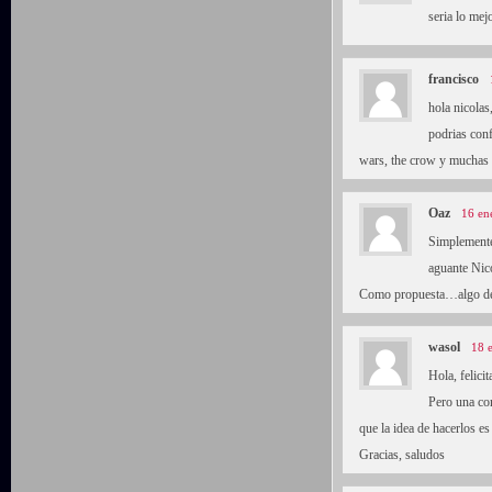
seria lo mej
francisco
hola nicolas
podrias con
wars, the crow y mucha
Oaz
16 en
Simplemente
aguante Nic
Como propuesta…algo de 
wasol
18 
Hola, felicit
Pero una co
que la idea de hacerlos e
Gracias, saludos