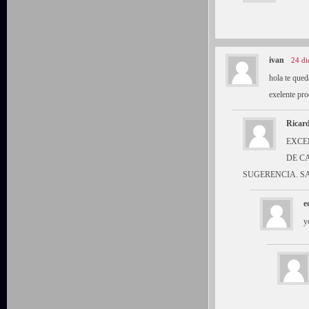
ivan
24 di
hola te qued
exelente pr
Ricar
EXCE
DE C
SUGERENCIA. S
e
y