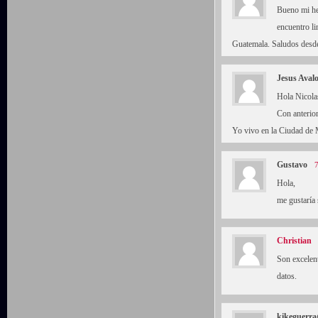
Bueno mi he
encuentro li
Guatemala. Saludos desde 
Jesus Aval
Hola Nicolas
Con anterio
Yo vivo en la Ciudad de 
Gustavo
7
Hola,
me gustaría 
Christian
Son excelen
datos.
kikeguerr