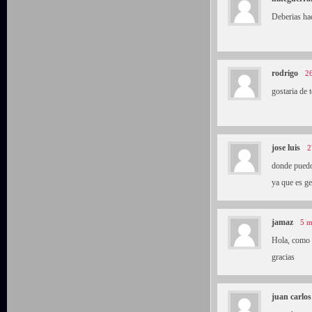
Deberias ha
rodrigo
26
gostaria de 
jose luis
2
donde puedo 
ya que es ge
jamaz
5 m
Hola, como p
gracias
juan carlos