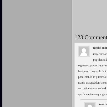
123 Comment
nicolas mar
muy buenooo 
pop-dance 2
reggaeton ya que durante
boriquas !!! como la fac
pose, bien loko y mucho t
titanic-armageddon-la so
con peliculas como shrek, 
que tienen temas que gana
mauri