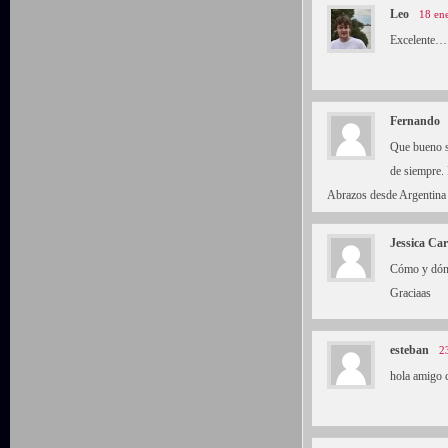
Leo
18 en
Excelente….
Fernando
Que bueno s
de siempre. 
Abrazos desde Argentina
Jessica Ca
Cómo y dónd
Graciaas
esteban
2
hola amigo c