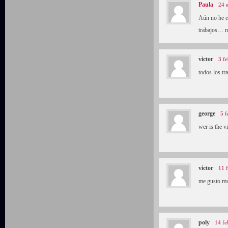
Paula
24 
Aún no he e
trabajos… mi
victor
3 f
todos los tr
george
5 f
wer is the v
victor
11 
me gusto muc
poly
14 fe