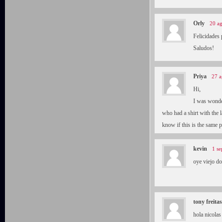
Orly
20 ag
Felicidades 
Saludos!
Priya
27 a
Hi,
I was wonde
who had a shirt with the 
know if this is the same 
kevin
1 se
oye viejo do
tony freitas
hola nicolas