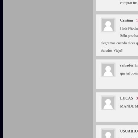
comprar tus
Cristian
1
Hola Nicolá
Sólo pasaba 
alegramos cuando dices q
Saludos Viejo!!
salvador li
que tal buen
LUCAS
3
MANDE MA
USUARIO 