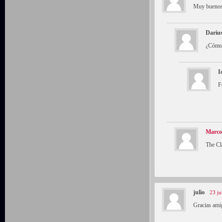
Muy buenos 
Dariu
¿Cómo 
I
F
Marco
The Cl
julio
23 ju
Gracias amig