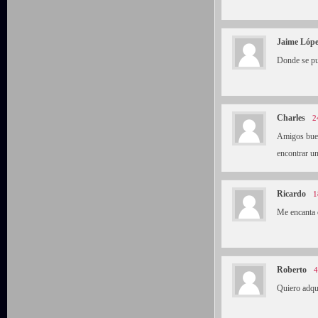
Jaime Lópe
Donde se p
Charles
2
Amigos bueno
encontrar un
Ricardo
1
Me encanta 
Roberto
4
Quiero adqui