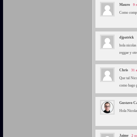
Mauro
9 
Como compr
djpatrick
hola nicolas
reggae y otr
Chris
31 
Que tal Nico
como hago p
Gustavo C
Hola Nicol
Jaime
2 o