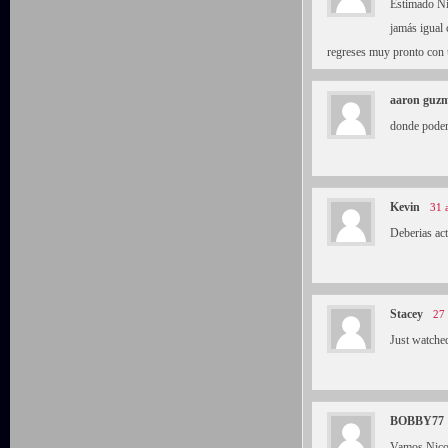
Estimado Ni
jamás igual
regreses muy pronto con 
aaron guz
donde pode
Kevin
31 
Deberias act
Stacey
27 
Just watche
BOBBY77
Vamos Nicol