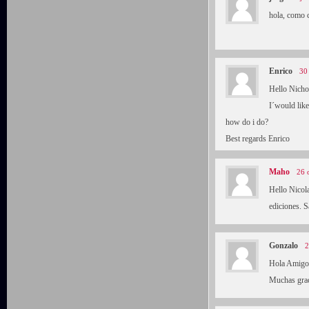
hola, como c
Enrico
30
Hello Nichol
I´would like
how do i do?
Best regards Enrico
Maho
26 
Hello Nicol
ediciones. 
Gonzalo
2
Hola Amigos.
Muchas grac