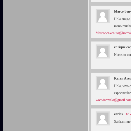
Marco ben
Hola amigo 
mano mucha
Marcobenvenuto@hotmail
enrique es
Necesito co
Karen Arév
Hola, vivo 
espectacular
kaviviarevalo@gmail.co
carlos
18 
Saldran nuev