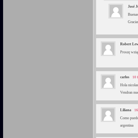
José J
Buenas
Gracia
Robert Le
Proszę wzią
carlos
10 
Hola nicola
Vendran nuev
Liliana
16
Como puedo 
argentina