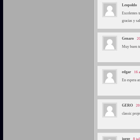
Leopoldo
Excelentes 
gracias y sa
Genaro
20
Muy buen tra
edgar
16 a
En espera a
GERO
20
classic proj
jorge
8 ju