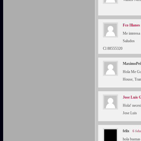
Fco Illanes
Me interesa
Saludos
Cl 88555320
MaximoPeñ
Hola Me Gus
House, Tran
Jose Luis 
Hola! necesi
Jose Luis
felix
6 feb
hola buenas