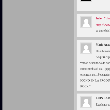
Italo
7 abr
https://ww
es increíble
Mario Ara
Hola Nicola
Adquiri el p
verdad desconocia de dond
como cambia el dia…jejeje
este mensaje…Felicitaci
ICONO EN LA PRODU
ROCK””
LUIS LA
Excelente tr