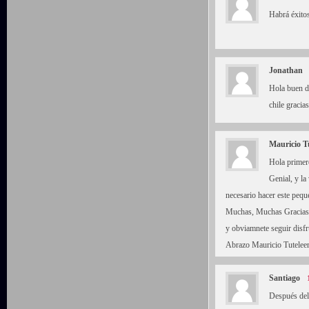
Habrá éxito
Jonathan
Hola buen dí
chile gracias
Mauricio T
Hola primero
Genial, y la
necesario hacer este peq
Muchas, Muchas Gracias. 
y obviamnete seguir disfr
Abrazo Mauricio Tutelee
Santiago
Después del